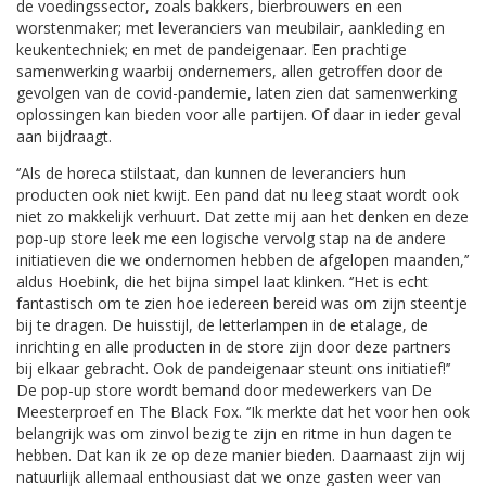
de voedingssector, zoals bakkers, bierbrouwers en een
worstenmaker; met leveranciers van meubilair, aankleding en
keukentechniek; en met de pandeigenaar. Een prachtige
samenwerking waarbij ondernemers, allen getroffen door de
gevolgen van de covid-pandemie, laten zien dat samenwerking
oplossingen kan bieden voor alle partijen. Of daar in ieder geval
aan bijdraagt.
‘’Als de horeca stilstaat, dan kunnen de leveranciers hun
producten ook niet kwijt. Een pand dat nu leeg staat wordt ook
niet zo makkelijk verhuurt. Dat zette mij aan het denken en deze
pop-up store leek me een logische vervolg stap na de andere
initiatieven die we ondernomen hebben de afgelopen maanden,’’
aldus Hoebink, die het bijna simpel laat klinken. ‘’Het is echt
fantastisch om te zien hoe iedereen bereid was om zijn steentje
bij te dragen. De huisstijl, de letterlampen in de etalage, de
inrichting en alle producten in de store zijn door deze partners
bij elkaar gebracht. Ook de pandeigenaar steunt ons initiatief!’’
De pop-up store wordt bemand door medewerkers van De
Meesterproef en The Black Fox. ‘’Ik merkte dat het voor hen ook
belangrijk was om zinvol bezig te zijn en ritme in hun dagen te
hebben. Dat kan ik ze op deze manier bieden. Daarnaast zijn wij
natuurlijk allemaal enthousiast dat we onze gasten weer van