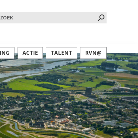
oeken
ar:
ING
ACTIE
TALENT
RVN@