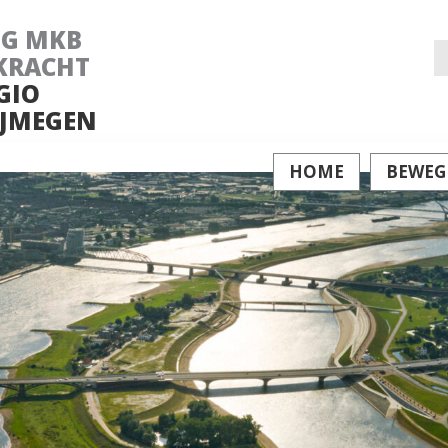
NG MKB
Z
KRACHT
GIO
na
JMEGEN
HOME
BEWEG