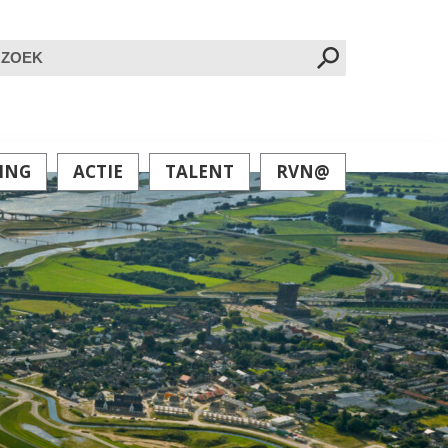
oeken
ar:
ING
ACTIE
TALENT
RVN@