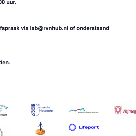
00 uur.
fspraak via
lab@rvnhub.nl
of onderstaand
den.