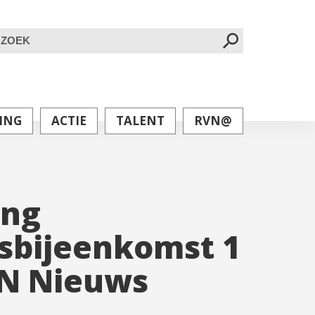
oeken
ar:
ING
ACTIE
TALENT
RVN@
ing
sbijeenkomst 1
vN Nieuws