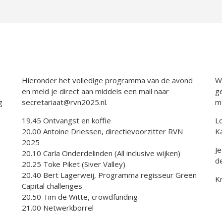
Hieronder het volledige programma van de avond
Wi
en meld je direct aan middels een mail naar
g
g
secretariaat@rvn2025.nl.
m
19.45 Ontvangst en koffie
L
20.00 Antoine Driessen, directievoorzitter RVN
K
2025
J
20.10 Carla Onderdelinden (All inclusive wijken)
d
20.25 Toke Piket (Siver Valley)
20.40 Bert Lagerweij, Programma regisseur Green
K
Capital challenges
20.50 Tim de Witte, crowdfunding
21.00 Netwerkborrel