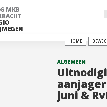
NG MKB
Z
KRACHT
GIO
na
JMEGEN
HOME
BEWEG
ALGEMEEN
Uitnodig
aanjager
juni & R