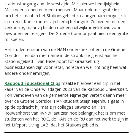
stationstoegang aan de westzijde. Met nieuwe bedrijvigheid.
Met meer stenen en meer mensen. Maar ook met grote inzet
om het klimaat in het Stationsgebied zo aangenaam mogelijk te
laten zijn. Koele routes zijn hierbij belangrijk. Zij bieden meteen
verkoeling, maar zij bieden ook een uitwijkmogelijkheid voor
bewoners en reizigers. De Groene Corridor gaat hierin een grote
rol spelen.
Het studententeam van de HAN onderzoekt of er in de Groene
Corridor – en dan met name in de strook die grenst aan het
Stationsgebied – van Hezelpoort tot Graafsebrug –
businesskansen zijn voor retail, horeca en wellicht nog heel wat
andere ondernemingen.
Radboud Educational Clips
maakte hierover een clip in het
kader van de Onderwijsdagen 2023 van de Radboud Universiteit.
Ton Verhoeven van de gemeente Nijmegen vertelt daarin meer
over de Groene Corridor, HAN-student Steijn Nijenhuis gaat in
op de opdracht hij met zijn collega’s uitwerkt en Han
Rouwenhorst van RvN@ laat zien hoe belangrijk het is om met
studenten van het ROC, de HAN en de RU aan het werk te zijn in
het Lifeport Living LAB, dat het Stationsgebied is.