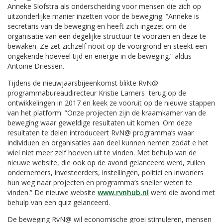
Anneke Slofstra als onderscheiding voor mensen die zich op
uitzonderlijke manier inzetten voor de beweging: “Anneke is
secretaris van de beweging en heeft zich ingezet om de
organisatie van een degelijke structuur te voorzien en deze te
bewaken. Ze zet zichzelf nooit op de voorgrond en steekt een
ongekende hoeveel tijd en energie in de beweging.” aldus
Antoine Driessen.
Tijdens de nieuwjaarsbijeenkomst blikte RvN@
programmabureaudirecteur Kristie Lamers terug op de
ontwikkelingen in 2017 en keek ze vooruit op de nieuwe stappen
van het platform: ”Onze projecten zijn de kraamkamer van de
beweging waar geweldige resultaten uit komen. Om deze
resultaten te delen introduceert RvN@ programma’s waar
individuen en organisaties aan deel kunnen nemen zodat e het
wiel niet meer zelf hoeven uit te vinden. Met behulp van de
nieuwe website, die ook op de avond gelanceerd werd, zullen
ondernemers, investeerders, instellingen, politici en inwoners
hun weg naar projecten en programma’s sneller weten te
vinden.” De nieuwe website
www.rvnhub.nl
werd die avond met
behulp van een quiz gelanceerd.
De beweging RvN@ wil economische groei stimuleren, mensen