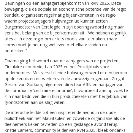
Beuningen op een aanjagersbijenkomst van RvN 2025. Deze
beweging, die de sociale en economische potentie van de regio
bundelt, organiseert regelmatig bijeenkomsten in de regio
waarin projectaanjagers hulpvragen uit kunnen zetten.
Burgemeester van Eert legde in zijn openingswoord nog maar
eens het belang van de bijeenkomsten uit: “We hebben eigenlijk
alles al in deze regio om er iets moois van te maken, maar
soms moet je het nog wel even met elkaar vinden en
ontdekken.”.
Daarna ging het woord naar de aanjagers van de projecten
Circulaire economie, Lab 2025 en het Praktijkhuis voor
ondernemers. Met verschillende hulpvragen werd er een beroep
op de kennis en netwerken van de aanwezigen gedaan. Zo gaf
Gerard van Gorkum, algemeen directeur ARN en aanjager van
de community ‘circulaire economie’, bijvoorbeeld aan op zoek te
zijn naar bedrijven die in hun productieketen met hergebruik van
grondstoffen aan de slag willen.
De interactie leidde tot een inspirerende avond in de oude
bibliotheek aan het Mauritsplein en zowel de organisatie als de
deelnemers keken tevreden op een geslaagde avond terug.
Kristie Lamers, community leider van RvN 2025, bleek ondanks