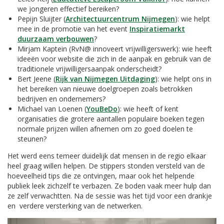
we jongeren effectief bereiken?
Pepijn Sluijter (
Architectuurcentrum Nijmegen
): wie helpt
mee in de promotie van het event
Inspiratiemarkt
duurzaam verbouwen
?
Mirjam Kaptein (RvN@ innoveert vrijwilligerswerk): wie heeft
ideeën voor website die zich in de aanpak en gebruik van de
traditionele vrijwilligersaanpak onderscheidt?
Bert Jeene (
Rijk van Nijmegen Uitdaging
): wie helpt ons in
het bereiken van nieuwe doelgroepen zoals betrokken
bedrijven en ondernemers?
Michael van Loenen (
YouBeDo
): wie heeft of kent
organisaties die grotere aantallen populaire boeken tegen
normale prijzen willen afnemen om zo goed doelen te
steunen?
Het werd eens temeer duidelijk dat mensen in de regio elkaar
heel graag willen helpen. De stippers stonden versteld van de
hoeveelheid tips die ze ontvingen, maar ook het helpende
publiek leek zichzelf te verbazen. Ze boden vaak meer hulp dan
ze zelf verwachtten. Na de sessie was het tijd voor een drankje
en verdere versterking van de netwerken.