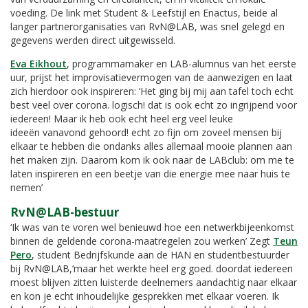
voeding. De link met Student & Leefstijl en Enactus, beide al
langer partnerorganisaties van RvN@LAB, was snel gelegd en
gegevens werden direct uitgewisseld.
Eva Eikhout
, programmamaker en LAB-alumnus van het eerste
uur, prijst het improvisatievermogen van de aanwezigen en laat
zich hierdoor ook inspireren: ‘Het ging bij mij aan tafel toch echt
best veel over corona. logisch! dat is ook echt zo ingrijpend voor
iedereen! Maar ik heb ook echt heel erg veel leuke
ideeën vanavond gehoord! echt zo fijn om zoveel mensen bij
elkaar te hebben die ondanks alles allemaal mooie plannen aan
het maken zijn. Daarom kom ik ook naar de LABclub: om me te
laten inspireren en een beetje van die energie mee naar huis te
nemen’
RvN@LAB-bestuur
‘Ik was van te voren wel benieuwd hoe een netwerkbijeenkomst
binnen de geldende corona-maatregelen zou werken’ Zegt
Teun
Pero
, student Bedrijfskunde aan de HAN en studentbestuurder
bij RvN@LAB,’maar het werkte heel erg goed. doordat iedereen
moest blijven zitten luisterde deelnemers aandachtig naar elkaar
en kon je echt inhoudelijke gesprekken met elkaar voeren. Ik