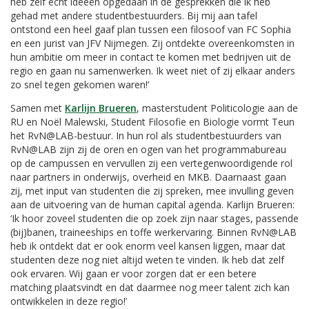
heb zelf echt ideeën opgedaan in de gesprekken die ik heb
gehad met andere studentbestuurders. Bij mij aan tafel
ontstond een heel gaaf plan tussen een filosoof van FC Sophia
en een jurist van JFV Nijmegen. Zij ontdekte overeenkomsten in
hun ambitie om meer in contact te komen met bedrijven uit de
regio en gaan nu samenwerken. Ik weet niet of zij elkaar anders
zo snel tegen gekomen waren!’
Samen met
Karlijn Brueren
, masterstudent Politicologie aan de
RU en Noël Malewski, Student Filosofie en Biologie vormt Teun
het RvN@LAB-bestuur. In hun rol als studentbestuurders van
RvN@LAB zijn zij de oren en ogen van het programmabureau
op de campussen en vervullen zij een vertegenwoordigende rol
naar partners in onderwijs, overheid en MKB. Daarnaast gaan
zij, met input van studenten die zij spreken, mee invulling geven
aan de uitvoering van de human capital agenda. Karlijn Brueren:
‘Ik hoor zoveel studenten die op zoek zijn naar stages, passende
(bij)banen, traineeships en toffe werkervaring. Binnen RvN@LAB
heb ik ontdekt dat er ook enorm veel kansen liggen, maar dat
studenten deze nog niet altijd weten te vinden. Ik heb dat zelf
ook ervaren. Wij gaan er voor zorgen dat er een betere
matching plaatsvindt en dat daarmee nog meer talent zich kan
ontwikkelen in deze regio!’