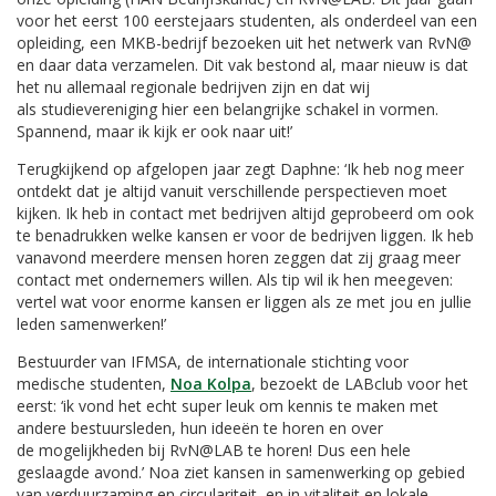
voor het eerst 100 eerstejaars studenten, als onderdeel van een
opleiding, een MKB-bedrijf bezoeken uit het netwerk van RvN@
en daar data verzamelen. Dit vak bestond al, maar nieuw is dat
het nu allemaal regionale bedrijven zijn en dat wij
als studievereniging hier een belangrijke schakel in vormen.
Spannend, maar ik kijk er ook naar uit!’
Terugkijkend op afgelopen jaar zegt Daphne: ‘Ik heb nog meer
ontdekt dat je altijd vanuit verschillende perspectieven moet
kijken. Ik heb in contact met bedrijven altijd geprobeerd om ook
te benadrukken welke kansen er voor de bedrijven liggen. Ik heb
vanavond meerdere mensen horen zeggen dat zij graag meer
contact met ondernemers willen. Als tip wil ik hen meegeven:
vertel wat voor enorme kansen er liggen als ze met jou en jullie
leden samenwerken!’
Bestuurder van IFMSA, de internationale stichting voor
medische studenten,
Noa Kolpa
, bezoekt de LABclub voor het
eerst: ‘ik vond het echt super leuk om kennis te maken met
andere bestuursleden, hun ideeën te horen en over
de mogelijkheden bij RvN@LAB te horen! Dus een hele
geslaagde avond.’ Noa ziet kansen in samenwerking op gebied
van verduurzaming en circulariteit, en in vitaliteit en lokale