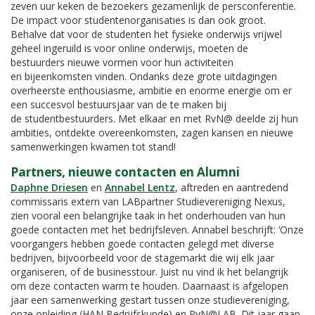
zeven uur keken de bezoekers gezamenlijk de persconferentie.
De impact voor studentenorganisaties is dan ook groot.
Behalve dat voor de studenten het fysieke onderwijs vrijwel
geheel ingeruild is voor online onderwijs, moeten de
bestuurders nieuwe vormen voor hun activiteiten
en bijeenkomsten vinden. Ondanks deze grote uitdagingen
overheerste enthousiasme, ambitie en enorme energie om er
een succesvol bestuursjaar van de te maken bij
de studentbestuurders. Met elkaar en met RvN@ deelde zij hun
ambities, ontdekte overeenkomsten, zagen kansen en nieuwe
samenwerkingen kwamen tot stand!
Partners, nieuwe contacten en Alumni
Daphne Driesen
en
Annabel Lentz
, aftreden en aantredend
commissaris extern van LABpartner Studievereniging Nexus,
zien vooral een belangrijke taak in het onderhouden van hun
goede contacten met het bedrijfsleven. Annabel beschrijft: ‘Onze
voorgangers hebben goede contacten gelegd met diverse
bedrijven, bijvoorbeeld voor de stagemarkt die wij elk jaar
organiseren, of de businesstour. Juist nu vind ik het belangrijk
om deze contacten warm te houden. Daarnaast is afgelopen
jaar een samenwerking gestart tussen onze studievereniging,
onze opleiding (HAN Bedrijfskunde) en RvN@LAB. Dit jaar gaan