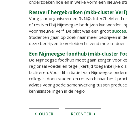
onderzoeken hoe en in welke vorm een nieuwe star
Restverf hergebruiken (mkb-cluster Verf
Vorig jaar organiseerden RvN@, InterCheM en Lent
of restverf bij Nijmeegse bedrijven kun worden 
voor ‘nieuwe’ verf. De pilot was een groot
succes
Studenten gaan op zoek naar meer bedrijven in d
deze bedrijven te verleiden blijvend mee te doen.
Een Nijmeegse foodhub (mkb-cluster Fo
De Nijmeegse foodhub moet gaan zorgen voor kenn
regionaal voedel en tegelijkertijd toegankelijke di
faciliteren. Voor dit initiatief van Nijmeegse ond
collega’s doen studenten research naar best pract
advies voor goede samenwerking tussen producent
kennisinstellingen in de regio.
POST
OUDER
RECENTER
NAVIGATIE