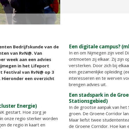
Een digitale campus? (mk
enten Bedrijfskunde van de
In en om Nijmegen zijn veel D
hten van RvN@. Van
ontmoeten zij elkaar. Zij zijn
 per week aan een advies
versterken. Door zich bij elka
jmegen in het Lifeport
een gezamenlijke opleiding (ee
rt Festival van RvN@ op 3
interesseren en te werven vo
. Hieronder een overzicht
brengen advies uit.
Een stadspark in de Groe
Stationsgebied)
luster Energie)
In de grootse aanpak van het 
K gestart. Hoe zorg je
groen. De Groene Corridor lang
 in onze regio sterker worden
Maar liefst twee studentente
n de regio in kaart en
de Groene Corridor. Hoe kan 