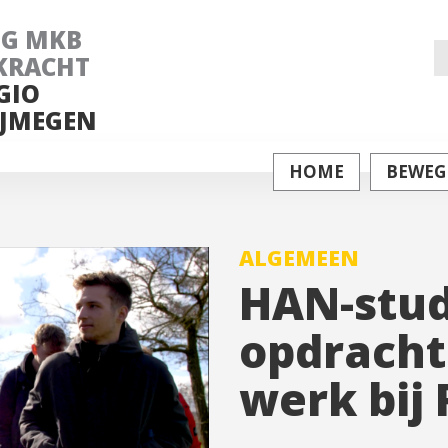
NG MKB
Z
KRACHT
GIO
na
JMEGEN
HOME
BEWEG
ALGEMEEN
HAN-stud
opdracht
werk bij