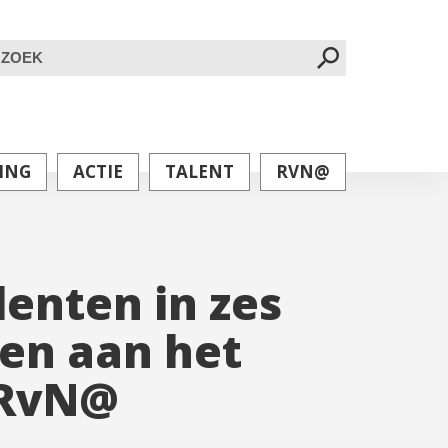
oeken
ar:
ING
ACTIE
TALENT
RVN@
enten in zes
en aan het
 RvN@