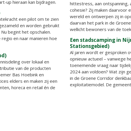
t-up hieraan kan bijdragen.
hittestress, aan ontspanning,
cohesie? Zij maken daarvoor e
)
wereld en ontwerpen zij in o
ekracht een pilot om te zien
daarvan het park in de Groene
ingezameld en worden gebruikt
wellicht bewoners van de toe
. Nu begint het opschalen.
e regio en naar manieren hoe
Een stadscamping in Nij
Stationsgebied)
Al jaren wordt er gesproken 
od)
opnieuw actueel – vanwege h
isdeling over lokaal en
toenemende vraag naar tijdel
stributie van de producten
2024 aan voldoen? Wat zijn ges
ernemer Bas Hoebink en
in de Groene Corridor denkbaa
ices elders en maken zij een
exploitatiemodel. De gemeente
en, horeca en retail én de