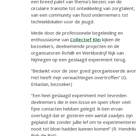
een breed palet van thema’s kiezen; van de
circulaire transitie tot ontwikkeling van zorgtalent,
van een community van food ondernemers tot
technieklokalen voor de jeugd.
Mede door de professionele begeleiding en
enthousiasme van
Collectief Klei
kijken de
bezoekers, deelnemende projecten en de
organisatoren RvN@ en Werkbedrijf Rijk van
Nijmegen op een geslaagd experiment terug.
“Bedankt voor de zeer goed georganiseerde avon
Het heeft mijn verwachtingen overtroffen” (G.
Erkaslan, bezoeker)
“Een heel geslaagd experiment met tevreden
deelnemers die in een losse en open sfeer veel
fijne contacten hebben gelegd. Ik ben ervan
overtuigd dat er gisteren een aantal zaadjes zijn
gepland die zonder jullie lef om te experimentere
nooit tot bloei hadden kunnen komen!” (R. Hendrik
Bob de Bot)