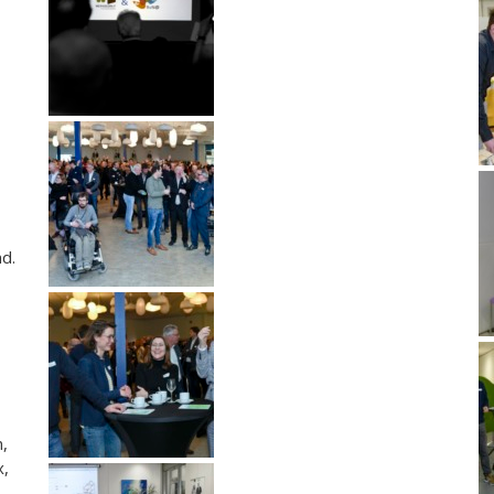
d.
n,
x,