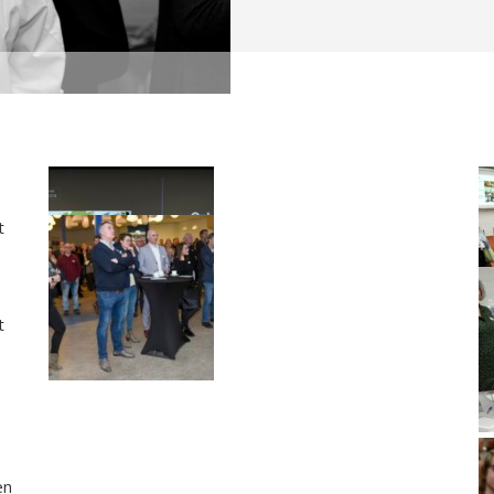
t
t
en