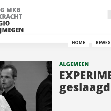
NG MKB
Z
KRACHT
GIO
na
JMEGEN
HOME
BEWEG
ALGEMEEN
EXPERIME
geslaagd