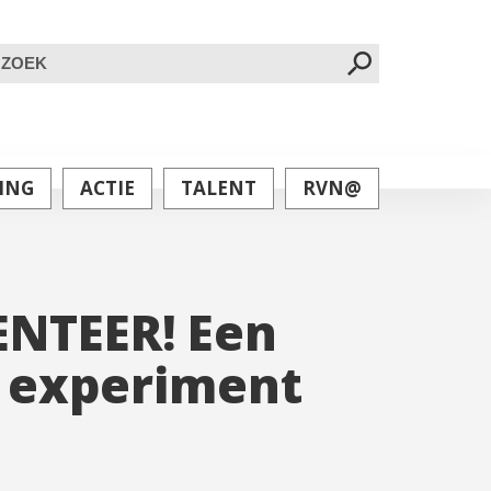
oeken
ar:
ING
ACTIE
TALENT
RVN@
NTEER! Een
 experiment