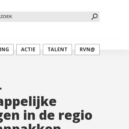
oeken
ar:
ING
ACTIE
TALENT
RVN@
–
ppelijke
en in de regio
anpakken