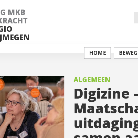
NG MKB
Z
KRACHT
GIO
na
JMEGEN
HOME
BEWEG
ALGEMEEN
Digizine 
Maatscha
uitdaging
samen a