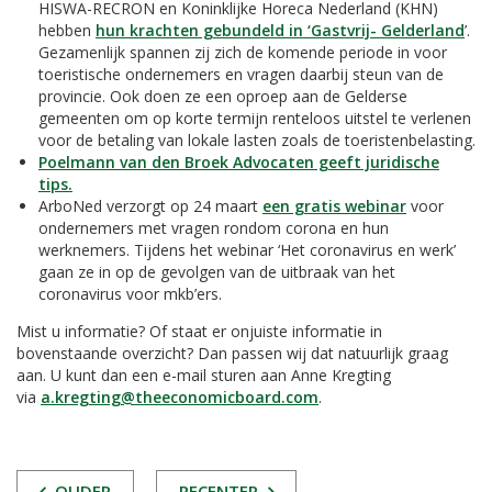
HISWA-RECRON en Koninklijke Horeca Nederland (KHN)
hebben
hun krachten gebundeld in ‘Gastvrij- Gelderland
’.
Gezamenlijk spannen zij zich de komende periode in voor
toeristische ondernemers en vragen daarbij steun van de
provincie. Ook doen ze een oproep aan de Gelderse
gemeenten om op korte termijn renteloos uitstel te verlenen
voor de betaling van lokale lasten zoals de toeristenbelasting.
Poelmann van den Broek Advocaten geeft juridische
tips.
ArboNed verzorgt op 24 maart
een gratis webinar
voor
ondernemers met vragen rondom corona en hun
werknemers. Tijdens het webinar ‘Het coronavirus en werk’
gaan ze in op de gevolgen van de uitbraak van het
coronavirus voor mkb’ers.
Mist u informatie? Of staat er onjuiste informatie in
bovenstaande overzicht? Dan passen wij dat natuurlijk graag
aan. U kunt dan een e-mail sturen aan Anne Kregting
via
a.kregting@theeconomicboard.com
.
POST
OUDER
RECENTER