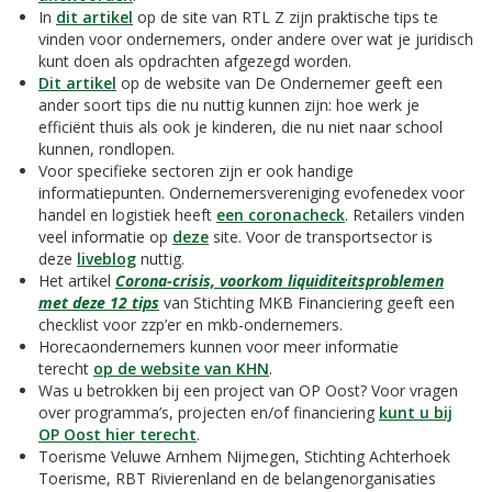
In
dit artikel
op de site van RTL Z zijn praktische tips te
vinden voor ondernemers, onder andere over wat je juridisch
kunt doen als opdrachten afgezegd worden.
Dit artikel
op de website van De Ondernemer geeft een
ander soort tips die nu nuttig kunnen zijn: hoe werk je
efficiënt thuis als ook je kinderen, die nu niet naar school
kunnen, rondlopen.
Voor specifieke sectoren zijn er ook handige
informatiepunten. Ondernemersvereniging evofenedex voor
handel en logistiek heeft
een coronacheck
. Retailers vinden
veel informatie op
deze
site. Voor de transportsector is
deze
liveblog
nuttig.
Het artikel
Corona-crisis, voorkom liquiditeitsproblemen
met deze 12 tips
van Stichting MKB Financiering geeft een
checklist voor zzp’er en mkb-ondernemers.
Horecaondernemers kunnen voor meer informatie
terecht
op de website van KHN
.
Was u betrokken bij een project van OP Oost? Voor vragen
over programma’s, projecten en/of financiering
kunt u bij
OP Oost hier terecht
.
Toerisme Veluwe Arnhem Nijmegen, Stichting Achterhoek
Toerisme, RBT Rivierenland en de belangenorganisaties