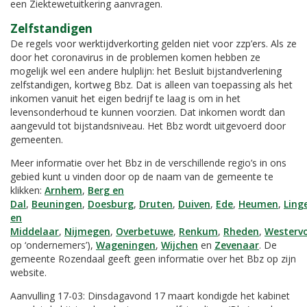
een Ziektewetuitkering aanvragen.
Zelfstandigen
De regels voor werktijdverkorting gelden niet voor zzp’ers. Als ze
door het coronavirus in de problemen komen hebben ze
mogelijk wel een andere hulplijn: het Besluit bijstandverlening
zelfstandigen, kortweg Bbz. Dat is alleen van toepassing als het
inkomen vanuit het eigen bedrijf te laag is om in het
levensonderhoud te kunnen voorzien. Dat inkomen wordt dan
aangevuld tot bijstandsniveau. Het Bbz wordt uitgevoerd door
gemeenten.
Meer informatie over het Bbz in de verschillende regio’s in ons
gebied kunt u vinden door op de naam van de gemeente te
klikken:
Arnhem
,
Berg en
Dal
,
Beuningen
,
Doesburg
,
Druten
,
Duiven
,
Ede
,
Heumen
,
Ling
en
Middelaar
,
Nijmegen
,
Overbetuwe
,
Renkum
,
Rheden
,
Westerv
op ‘ondernemers’),
Wageningen
,
Wijchen
en
Zevenaar
. De
gemeente Rozendaal geeft geen informatie over het Bbz op zijn
website.
Aanvulling 17-03: Dinsdagavond 17 maart kondigde het kabinet