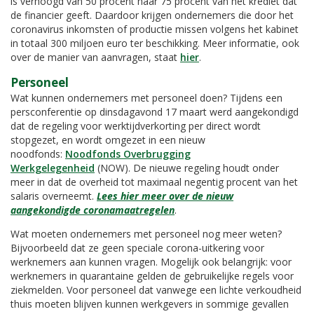
is verhoogd van 50 procent naar 75 procent van het krediet dat
de financier geeft. Daardoor krijgen ondernemers die door het
coronavirus inkomsten of productie missen volgens het kabinet
in totaal 300 miljoen euro ter beschikking. Meer informatie, ook
over de manier van aanvragen, staat
hier
.
Personeel
Wat kunnen ondernemers met personeel doen? Tijdens een
persconferentie op dinsdagavond 17 maart werd aangekondigd
dat de regeling voor werktijdverkorting per direct wordt
stopgezet, en wordt omgezet in een nieuw
noodfonds:
Noodfonds Overbrugging
Werkgelegenheid
(NOW). De nieuwe regeling houdt onder
meer in dat de overheid tot maximaal negentig procent van het
salaris overneemt.
Lees hier meer over de nieuw
aangekondigde coronamaatregelen
.
Wat moeten ondernemers met personeel nog meer weten?
Bijvoorbeeld dat ze geen speciale corona-uitkering voor
werknemers aan kunnen vragen. Mogelijk ook belangrijk: voor
werknemers in quarantaine gelden de gebruikelijke regels voor
ziekmelden. Voor personeel dat vanwege een lichte verkoudheid
thuis moeten blijven kunnen werkgevers in sommige gevallen