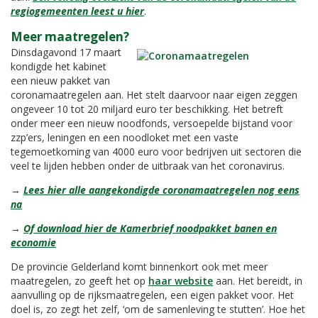
regiogemeenten leest u hier
.
Meer maatregelen?
Dinsdagavond 17 maart
kondigde het kabinet
een nieuw pakket van
coronamaatregelen aan. Het stelt daarvoor naar eigen zeggen
ongeveer 10 tot 20 miljard euro ter beschikking. Het betreft
onder meer een nieuw noodfonds, versoepelde bijstand voor
zzp’ers, leningen en een noodloket met een vaste
tegemoetkoming van 4000 euro voor bedrijven uit sectoren die
veel te lijden hebben onder de uitbraak van het coronavirus.
→
Lees hier alle aangekondigde coronamaatregelen nog eens
na
→
Of download hier de Kamerbrief noodpakket banen en
economie
De provincie Gelderland komt binnenkort ook met meer
maatregelen, zo geeft het op
haar website
aan. Het bereidt, in
aanvulling op de rijksmaatregelen, een eigen pakket voor. Het
doel is, zo zegt het zelf, ‘om de samenleving te stutten’. Hoe het