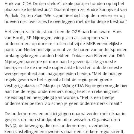
Hurk van CDA Druten stelde”Lokale partijen houden op bij het
plaatselijke kerkbestuur.” Daarentegen zei André Springveld van
Puifluik Druten Zuid “We staan heel dicht op de mensen en wij
hoeven niet over alles te overleggen met de landelijke bestuur.”
Het venijn zat in de staart toen de OZB aan bod kwam. Hans
van Hooft, SP Nijmegen, wierp zich als kampioen van
ondernemers op door te stellen dat zij de MKB vriendelijkste
partij van Nederland zijn omdat ze de huren van bedrijfspanden
omlaag gekregen zouden hebben. Tobias van Elferen van D66
Nijmegen pareerde dit door aan te geven dat de grootste
bedrijven die de meeste oppervlakte bezitten ook de meeste
werkgelegenheid aan laagopgeleiden bieden. “Met de huidige
regels geven we het signaal af dat de regio geen goede
vestigingsplaats is.” Marjolijn Mijling CDA Nijmegen voegde hier
aan toe de regio ondernemers nodig heeft en rekening niet
steeds bij hen neergelegd kan worden. “Het is een beetje
ondernemer pesten. Zo schep je geen ondernemersklimaat.”
De ondernemers en politici gingen daarna verder met elkaar in
gesprek om hun standpunten uit te wisselen. Organisatoren
RvN@, de beweging die met ondernemers, overheden,
kennisinstellingen en inwoners naar een sterkere regio streeft,