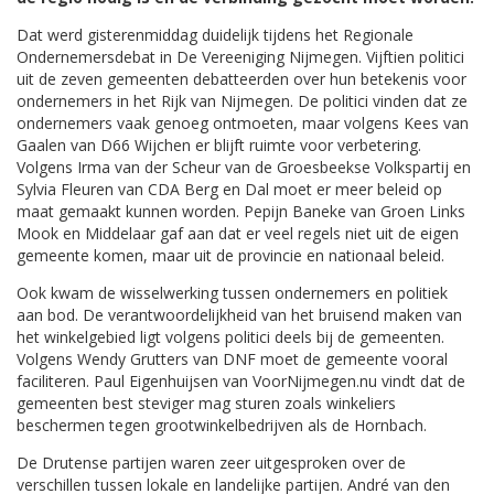
Dat werd gisterenmiddag duidelijk tijdens het Regionale
Ondernemersdebat in De Vereeniging Nijmegen. Vijftien politici
uit de zeven gemeenten debatteerden over hun betekenis voor
ondernemers in het Rijk van Nijmegen. De politici vinden dat ze
ondernemers vaak genoeg ontmoeten, maar volgens Kees van
Gaalen van D66 Wijchen er blijft ruimte voor verbetering.
Volgens Irma van der Scheur van de Groesbeekse Volkspartij en
Sylvia Fleuren van CDA Berg en Dal moet er meer beleid op
maat gemaakt kunnen worden. Pepijn Baneke van Groen Links
Mook en Middelaar gaf aan dat er veel regels niet uit de eigen
gemeente komen, maar uit de provincie en nationaal beleid.
Ook kwam de wisselwerking tussen ondernemers en politiek
aan bod. De verantwoordelijkheid van het bruisend maken van
het winkelgebied ligt volgens politici deels bij de gemeenten.
Volgens Wendy Grutters van DNF moet de gemeente vooral
faciliteren. Paul Eigenhuijsen van VoorNijmegen.nu vindt dat de
gemeenten best steviger mag sturen zoals winkeliers
beschermen tegen grootwinkelbedrijven als de Hornbach.
De Drutense partijen waren zeer uitgesproken over de
verschillen tussen lokale en landelijke partijen. André van den