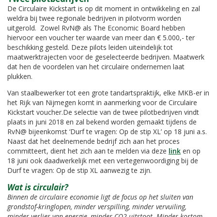
De Circulaire Kickstart is op dit moment in ontwikkeling en zal
weldra bij twee regionale bedrijven in pilotvorm worden
uitgerold. Zowel RvN@ als The Economic Board hebben
hiervoor een voucher ter waarde van meer dan € 5.000,- ter
beschikking gesteld. Deze pilots leiden
uiteindelijk tot
maatwerktrajecten voor de geselecteerde bedrijven. Maatwerk
dat hen de voordelen van het circulaire ondernemen laat
plukken.
Van staalbewerker tot een grote tandartspraktijk, elke MKB-er in
het Rijk van Nijmegen komt in aanmerking voor de Circulaire
Kickstart voucher.De selectie van de twee pilotbedrijven vindt
plaats in juni 2018 en zal bekend worden gemaakt tijdens de
RvN@ bijeenkomst ‘Durf te vragen: Op de stip XL’ op 18 juni a.s.
Naast dat het deelnemende bedrijf zich aan het proces
committeert, dient het zich aan te melden via deze
link
en op
18 juni ook daadwerkelijk met een vertegenwoordiging bij de
Durf te vragen: Op de stip XL aanwezig te zijn.
Wat is circulair?
Binnen de circulaire economie ligt de focus op het sluiten van
grondstof-kringlopen, minder verspilling, minder vervuiling,
minder verlies van energie, minder CO2-uitstoot. Minder kortom,