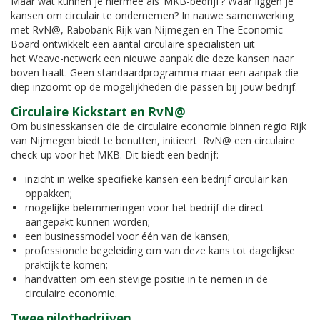
Maar wat kunnen je hiermee als ‘MKB-bedrijf’? Waar liggen je
kansen om circulair te ondernemen? In nauwe samenwerking
met RvN@, Rabobank Rijk van Nijmegen en The Economic
Board ontwikkelt een aantal circulaire specialisten uit
het
Weave-netwerk een nieuwe aanpak die deze kansen naar
boven haalt. Geen standaardprogramma maar een aanpak die
diep inzoomt op de mogelijkheden die passen bij jouw bedrijf.
Circulaire Kickstart en RvN@
Om businesskansen die de circulaire economie binnen regio Rijk
van Nijmegen biedt te benutten, initieert RvN@
een circulaire
check-up voor het MKB.
Dit biedt een bedrijf:
inzicht in welke specifieke kansen een bedrijf circulair kan
oppakken;
mogelijke belemmeringen voor het bedrijf die direct
aangepakt kunnen worden;
een businessmodel voor één van de kansen;
professionele begeleiding om van deze kans tot dagelijkse
praktijk te komen;
handvatten om een stevige positie in te nemen in de
circulaire economie.
Twee pilotbedrijven